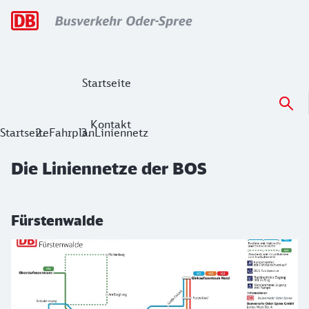
Hauptnavigation
Startseite
Kontakt
Die Liniennetze der BOS
Startseite
Fahrplan
Liniennetz
Die Liniennetze der BOS
Fürstenwalde