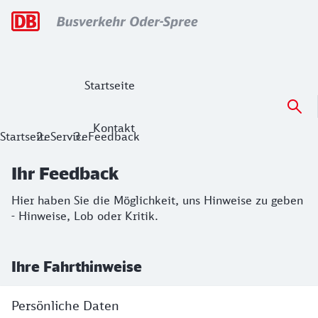
Hauptnavigation
Startseite
Kontakt
Ihr Feedback
Startseite
Service
Feedback
Hier haben Sie die Möglichkeit, uns Hinweise zu geben - Hi
Ihr Feedback
Hier haben Sie die Möglichkeit, uns Hinweise zu geben
- Hinweise, Lob oder Kritik.
Ihre Fahrthinweise
Persönliche Daten